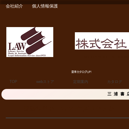
会社紹介
個人情報保護
MIURA SHOTEN BOO
夏季カタログUP!
TOP
webストア
定期案内
カタログ
三浦書
国際法学会 - 2023年度研究大会