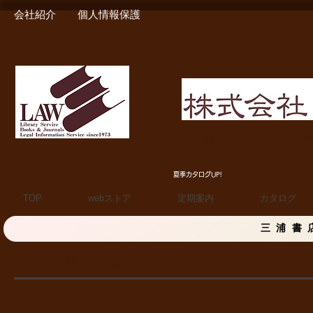
会社紹介
個人情報保護
MIURA SHOTEN BOO
夏季カタログUP!
TOP
webストア
定期案内
カタログ
三浦書
国際私法学会 - 2022年度研究大会