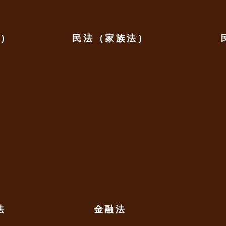
法）
民法（家族法）
法
法
​金融法