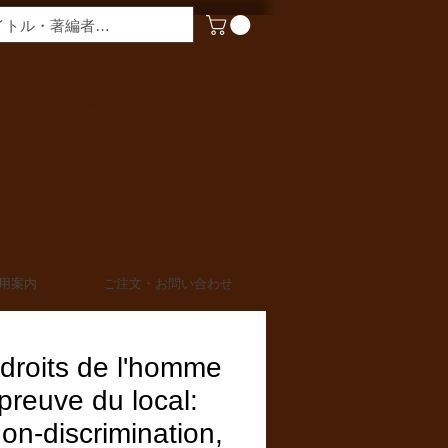
​営業時間
月〜金曜 9:00 - 17:00
定休日 土日・祝日
TEL 03-6910-0882
FAX 03-6910-0883
info@miurashoten.co.jp
用案内
ご注文・お問い合わせ
droits de l'homme
épreuve du local:
on-discrimination,