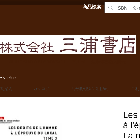
商品検索
MIURA SHOTEN BOOKSELLERS, Ltd. 法学洋書輸入販売
カタログUP!
定期案内
カタログ
「法律文献の引用法」
ご利
Les 
à l'
La n