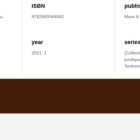
ISBN
publi
du
9782849344842
Mare & 
year
serie
2021. 1
(Collect
juridiqu
Sorbon