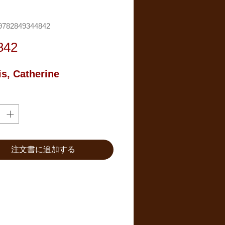
782849344842
価
842
格
is, Catherine
注文書に追加する