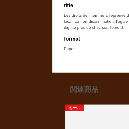
title
Les droits de l'homme à l'épreuve 
local: La non-discrimination, l'égale
dignité près de chez soi. Tome 3.
format
Paper
関連商品
セール