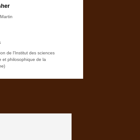
sher
Martin
s
ion de l'Institut des sciences
e et philosophique de la
ne)