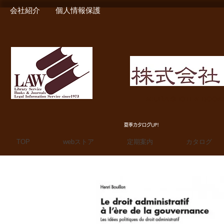
会社紹介
個人情報保護
MIURA SHOTEN BOO
夏季カタログUP!
TOP
webストア
定期案内
カタログ