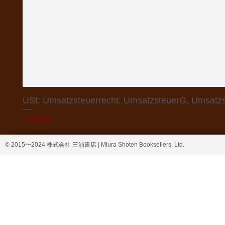
USt: Umsatzsteuerrecht. UmsatzsteuerG, Umsatzs
価格
￥4,368
© 2015〜2024 株式会社 三浦書店 | Miura Shoten Booksellers, Ltd.