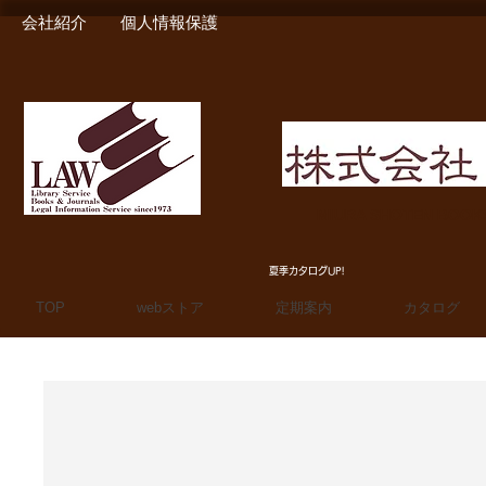
会社紹介
個人情報保護
MIURA SHOTEN BOO
夏季カタログUP!
TOP
webストア
定期案内
カタログ