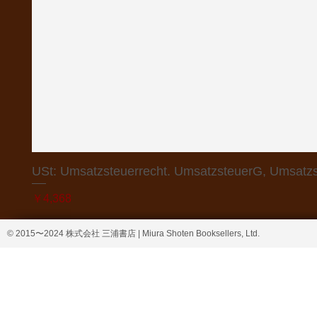
USt: Umsatzsteuerrecht. UmsatzsteuerG, Umsatzs
価格
￥4,368
© 2015〜2024 株式会社 三浦書店 | Miura Shoten Booksellers, Ltd.