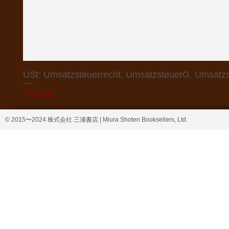
USt: Umsatzsteuerrecht. UmsatzsteuerG, Umsatzs
価格
￥4,368
© 2015〜2024 株式会社 三浦書店 | Miura Shoten Booksellers, Ltd.