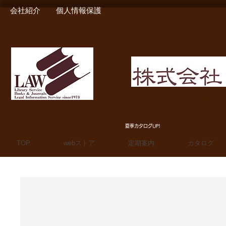
会社紹介
個人情報保護
MIURA SHOTEN BOO
夏季カタログUP!
TOP
webストア
定期案内
カタログ