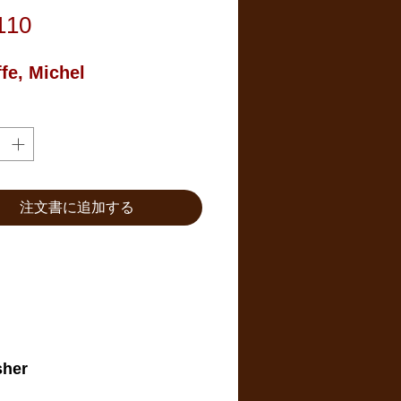
価
110
格
fe, Michel
注文書に追加する
sher