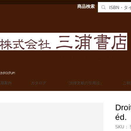
商品検索
MIURA SHOTEN BOOKSELLERS, Ltd. 法学洋書輸入販売
カタログUP!
定期案内
カタログ
「法律文献の引用法」
ご利
Droi
éd.
SKU： 9