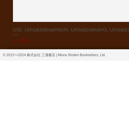
USt: Umsatzsteuerrecht. UmsatzsteuerG, Umsatzs
価格
￥4,368
© 2015〜2024 株式会社 三浦書店 | Miura Shoten Booksellers, Ltd.