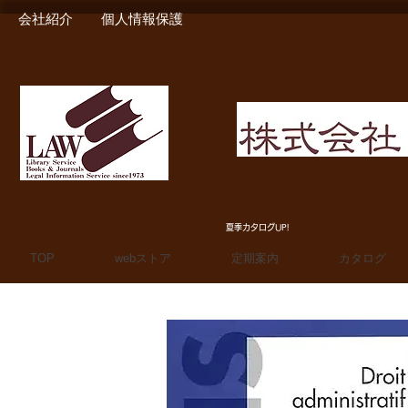
会社紹介
個人情報保護
MIURA SHOTEN BOO
夏季カタログUP!
TOP
webストア
定期案内
カタログ